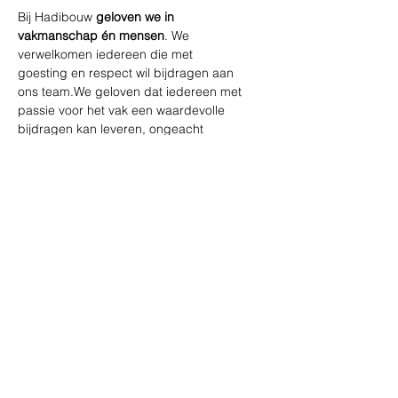
Bij Hadibouw 
geloven we in 
vakmanschap én mensen
. We 
verwelkomen iedereen die met 
goesting en respect wil bijdragen aan 
ons team.We geloven dat iedereen met 
passie voor het vak een waardevolle 
bijdragen kan leveren, ongeacht 
achtergrond of opleiding. Wat telt, is 
jouw motivatie en zin om bij te leren.
Goede verloning - kmvergoeding - 
verplaatsingsvergoeding - 
hospitalisatieverzekering - 
maaltijdcheques
Een aangename werkomgeving 
met voldoende afwisseling en 
werkzekerheid.
enthousiast team!
Uitgeruste camionette/gsm/tablet
Geen verre werven, regio 
Antwerpen